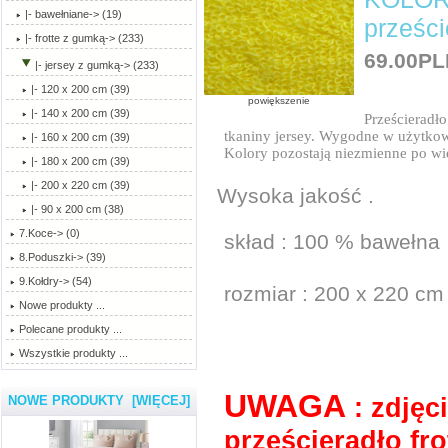
|- bawełniane-> (19)
prześc
|- frotte z gumką-> (233)
69.00PL
|- jersey z gumką
-> (233)
|- 120 x 200 cm (39)
powiększenie
|- 140 x 200 cm (39)
Prześcieradł
tkaniny jersey. Wygodne w użytkowa
|- 160 x 200 cm (39)
Kolory pozostają niezmienne po wi
|- 180 x 200 cm (39)
|- 200 x 220 cm
(39)
Wysoka jakość .
|- 90 x 200 cm (38)
7.Koce-> (0)
skład : 100 % bawełna
8.Poduszki-> (39)
9.Kołdry-> (54)
rozmiar : 200 x 220 cm
Nowe produkty ...
Polecane produkty ...
Wszystkie produkty ...
UWAGA
: zdjęc
NOWE PRODUKTY [WIĘCEJ]
prześcieradło fro