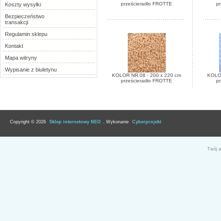
prześcieradło FROTTE
p
Koszty wysyłki
Bezpieczeństwo
transakcji
Regulamin sklepu
Kontakt
Mapa witryny
Wypisanie z biuletynu
KOLOR NR.08 - 200 x 220 cm
KOLOR
prześcieradło FROTTE
p
Copyright © 2026
Sklep internetowy NEO
. Wykonanie
Cyberprojekt
Twój a