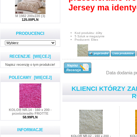
Jersey ma identyc
M 1982 200x220 (3)
125.00PLN
PRODUCENCI
Kod produktu: żółty
5 Sztuk w magazynie
Producent: Eltex
RECENZJE [WIĘCEJ]
Napisz recenzję o tym produkcie!
Data dodania pr
POLECAMY [WIĘCEJ]
KLIENCI KTÓRZY ZA
R
KOLOR NR.14 - 160 x 200 -
prześcieradło FROTTE
58.99PLN
INFORMACJE
KOLOR NR.02 - 160 x 200 -
KOLO